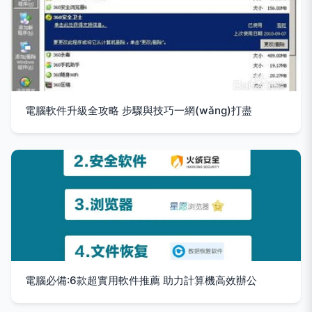
電腦軟件升級全攻略 步驟與技巧一網(wǎng)打盡
電腦必備:6款超實用軟件推薦 助力計算機高效辦公