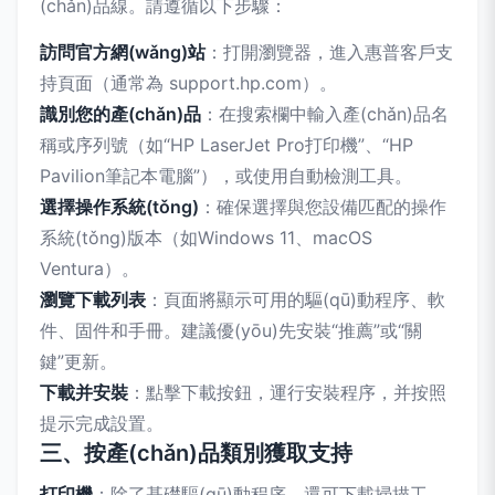
(chǎn)品線。請遵循以下步驟：
訪問官方網(wǎng)站
：打開瀏覽器，進入惠普客戶支
持頁面（通常為 support.hp.com）。
識別您的產(chǎn)品
：在搜索欄中輸入產(chǎn)品名
稱或序列號（如“HP LaserJet Pro打印機”、“HP
Pavilion筆記本電腦”），或使用自動檢測工具。
選擇操作系統(tǒng)
：確保選擇與您設備匹配的操作
系統(tǒng)版本（如Windows 11、macOS
Ventura）。
瀏覽下載列表
：頁面將顯示可用的驅(qū)動程序、軟
件、固件和手冊。建議優(yōu)先安裝“推薦”或“關
鍵”更新。
下載并安裝
：點擊下載按鈕，運行安裝程序，并按照
提示完成設置。
三、按產(chǎn)品類別獲取支持
打印機
：除了基礎驅(qū)動程序，還可下載掃描工