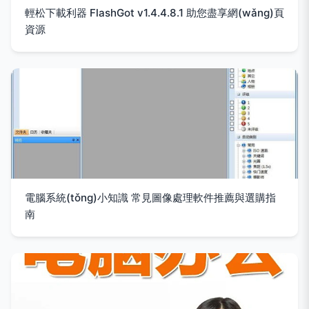
輕松下載利器 FlashGot v1.4.4.8.1 助您盡享網(wǎng)頁
資源
電腦系統(tǒng)小知識 常見圖像處理軟件推薦與選購指
南