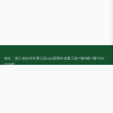
地址：浙江省杭州市濱江區(qū)西興街道聚工路11號5幢11層1106-
1108室
電話：-
Copyright © 2026
www.hnfsjc.cn
計算機軟件
杭州如信網(wǎng)
絡科技有限公司
計算機軟件
版權所有
Sitemap
感谢您访问我们的网站，您可能还对以下资源感兴趣：西安刈狈