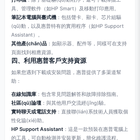
具、管理軟件（如HP Smart）及移動打印應用。
筆記本電腦與臺式機
：包括聲卡、顯卡、芯片組驅
(qū)動，以及惠普特有的實用程序（如HP Support
Assistant）。
其他產(chǎn)品
：如顯示器、配件等，同樣可在支持
頁面找到相應資源。
四、利用惠普客戶支持資源
如果您遇到下載或安裝問題，惠普提供了多渠道幫
助：
在線知識庫
：包含常見問題解答和故障排除指南。
社區(qū)論壇
：與其他用戶交流經(jīng)驗。
實時聊天或電話支持
：直接聯(lián)系技術人員獲取個
性化協(xié)助。
HP Support Assistant
：這是一款預裝在惠普電腦上
的工具，可自動檢測并安裝更新，簡化維護流程。