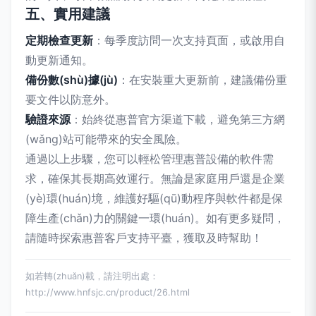
五、實用建議
定期檢查更新
：每季度訪問一次支持頁面，或啟用自
動更新通知。
備份數(shù)據(jù)
：在安裝重大更新前，建議備份重
要文件以防意外。
驗證來源
：始終從惠普官方渠道下載，避免第三方網
(wǎng)站可能帶來的安全風險。
通過以上步驟，您可以輕松管理惠普設備的軟件需
求，確保其長期高效運行。無論是家庭用戶還是企業
(yè)環(huán)境，維護好驅(qū)動程序與軟件都是保
障生產(chǎn)力的關鍵一環(huán)。如有更多疑問，
請隨時探索惠普客戶支持平臺，獲取及時幫助！
如若轉(zhuǎn)載，請注明出處：
http://www.hnfsjc.cn/product/26.html