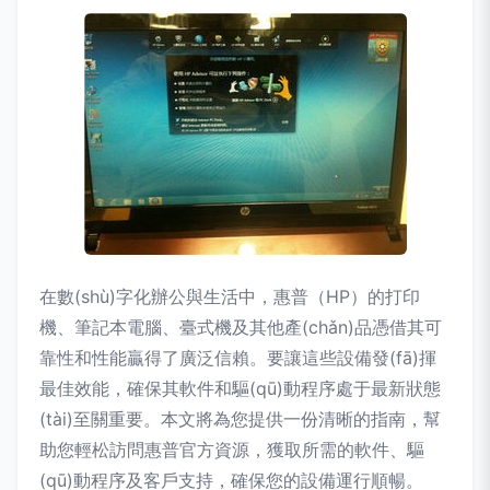
在數(shù)字化辦公與生活中，惠普（HP）的打印
機、筆記本電腦、臺式機及其他產(chǎn)品憑借其可
靠性和性能贏得了廣泛信賴。要讓這些設備發(fā)揮
最佳效能，確保其軟件和驅(qū)動程序處于最新狀態
(tài)至關重要。本文將為您提供一份清晰的指南，幫
助您輕松訪問惠普官方資源，獲取所需的軟件、驅
(qū)動程序及客戶支持，確保您的設備運行順暢。